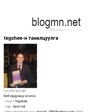
tegshee-н танилцуулга
[ холбогдоогүй ]
Веб хуудсанд зочлох
•
Нэр:
r
Tegshee
•
Хүйс:
Эрэгтэй
•
Мессенжерийн нэр:
moogii_1992@yahoo.com
(AIM)