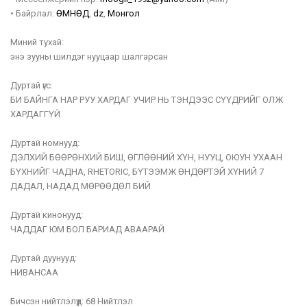
•
Байрлал:
ӨМНӨД
,
dz
,
Монгол
Миний тухай:
энэ зууны шилдэг нууцаар шалгарсан
Дуртай үгс:
БИ БАЙНГА НАР РУУ ХАРДАГ УЧИР НЬ ТЭНДЭЭС СҮҮДРИЙГ ОЛЖ
ХАРДАГГҮЙ
Дуртай номнууд:
ДЭЛХИЙ БӨӨРӨНХИЙ БИШ, ӨГЛӨӨНИЙ ХҮН, НУУЦ, ОЮУН УХААН
БҮХНИЙГ ЧАДНА, RHETORIC, БҮТЭЭМЖ ӨНДӨРТЭЙ ХҮНИЙ 7
ДАДАЛ, НАДАД МӨРӨӨДӨЛ БИЙ
Дуртай кинонууд:
ЧАДДАГ ЮМ БОЛ БАРИАД АВААРАЙ
Дуртай дуунууд:
НИВАНСАА
Бичсэн нийтлэлүүд:
68 Нийтлэл