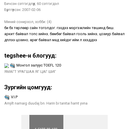
Бичсэн сэтгэгдлүүд:
60 сэтгэгдэл
Бүртгүүлсэн:
2007-02-06
Миний сонирхол, хобби:
(4)
би бүх төрлөөр сайн тоголдог. гэхдээ мэргэжлийн түвшинд биш.
аркит байвал топс хийнэ
,
бөмбөг байвал гооль хийнэ
,
цохиур байвал
дүплээ цохино
,
өрөг байвал мад хийдэг ийм л хүүхэддээ
tegshee-н блогууд:
Монгол залуус TOEFL 120
ЯМАГТ УРАГШАА ЯГ ЦАГ ШИГ
Зургийн цомгууд:
V.I.P
Amjilt namaig duudaj bn. Harin bi tanitai hamt yvna